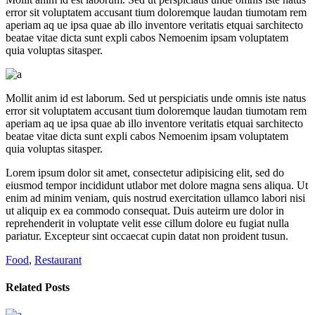
error sit voluptatem accusant tium doloremque laudan tiumotam rem
aperiam aq ue ipsa quae ab illo inventore veritatis etquai sarchitecto
beatae vitae dicta sunt expli cabos Nemoenim ipsam voluptatem
quia voluptas sitasper.
Mollit anim id est laborum. Sed ut perspiciatis unde omnis iste natus
error sit voluptatem accusant tium doloremque laudan tiumotam rem
aperiam aq ue ipsa quae ab illo inventore veritatis etquai sarchitecto
beatae vitae dicta sunt expli cabos Nemoenim ipsam voluptatem
quia voluptas sitasper.
Lorem ipsum dolor sit amet, consectetur adipisicing elit, sed do
eiusmod tempor incididunt utlabor met dolore magna sens aliqua. Ut
enim ad minim veniam, quis nostrud exercitation ullamco labori nisi
ut aliquip ex ea commodo consequat. Duis auteirm ure dolor in
reprehenderit in voluptate velit esse cillum dolore eu fugiat nulla
pariatur. Excepteur sint occaecat cupin datat non proident tusun.
Food
,
Restaurant
Related Posts