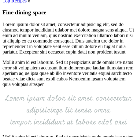
Top Recipes
Fine dining space
Lorem ipsum dolor sit amet, consectetur adipisicing elit, sed do
eiusmod tempor incididunt utlabor met dolore magna sens aliqua. Ut
enim ad minim veniam, quis nostrud exercitation ullamco labori nisi
ut aliquip ex ea commodo consequat. Duis auteirm ure dolor in
reprehenderit in voluptate velit esse cillum dolore eu fugiat nulla
pariatur. Excepteur sint occaecat cupin datat non proident tusunt.
Mollit anim id est laborum. Sed ut perspiciatis unde omnis iste natus
error sit voluptatem accusant tium doloremque laudan tiumotam rem
aperiam aq ue ipsa quae ab illo inventore veritatis etquai sarchitecto
beatae vitae dicta sunt expli cabos Nemoenim ipsam voluptatem
quia voluptas sitasper.
Lorem ipsum dolor sit amet, consectetur
adipisicinge lit sensa omna
tempor incididunt ut labore edol orei
Mollit anim id est laborum. Sed ut perspiciatis unde omnis iste natus